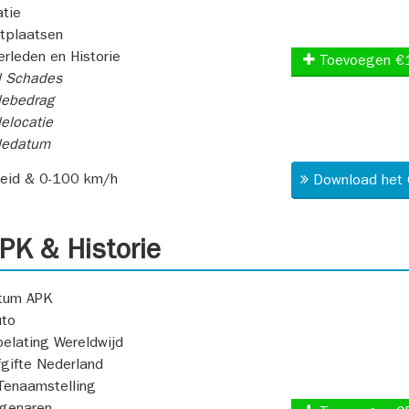
atie
itplaatsen
rleden en Historie
Toevoegen €
l Schades
ebedrag
elocatie
dedatum
heid & 0-100 km/h
Download het 
K & Historie
atum APK
uto
oelating Wereldwijd
fgifte Nederland
Tenaamstelling