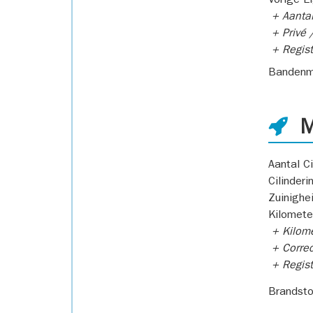
Vorige E
+ Aantal
+ Privé /
+ Regist
Bandenm
M
Aantal Ci
Cilinderi
Zuinighe
Kilomete
+ Kilome
+ Correc
+ Regist
Brandsto