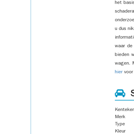
het basi
schadera
onderzoe
u dus ni
informat
waar de
bieden w
wagen. M
hier
voor 
S
Kenteke
Merk
Type
Kleur