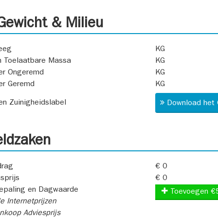
ewicht & Milieu
eeg
KG
 Toelaatbare Massa
KG
er Ongeremd
KG
er Geremd
KG
 en Zuinigheidslabel
Download het 
ldzaken
rag
€ 0
sprijs
€ 0
epaling en Dagwaarde
Toevoegen €
e Internetprijzen
koop Adviesprijs