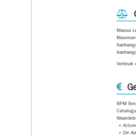
G
Massa L
Maximum
Aanhang
Aanhang
Verbruik
Ge
BPM Bed
Catalogu
Waardeb
+ Actuel
+ De Aan