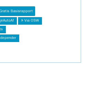
Gratis Basisrapport
ijnAutoAf
Via OSW
ts
Independer