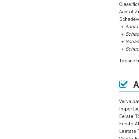
Classific
Aantal Z
Schadeve
+ Aanta
+ Schad
+ Schad
+ Scha
Topsnel
AP
Vervald
Importa
Eerste T
Eerste A
Laatste 