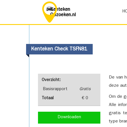
Kenteken
H
Opzoeken.nl
Kenteken Check TSFN81
De van h
Overzicht:
deze aut
Basisrapport
Gratis
Om de ge
Totaal
€ 0
Alle inf
gratis t
Downloaden
type bra