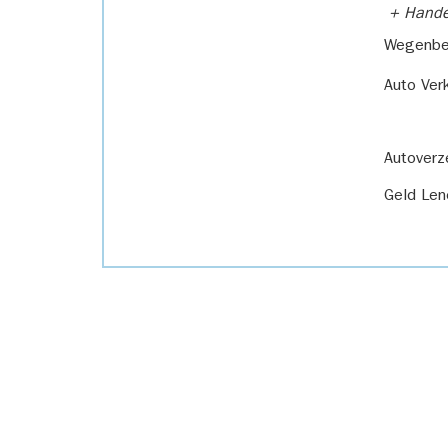
+ Handel
Wegenbel
Auto Ver
Autoverz
Geld Len