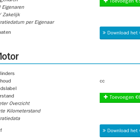
igenaren
Toevoegen €
 Eigenaren
 Zakelijk
ratiedatum per Eigenaar
aten
Download het 
otor
linders
nhoud
cc
idslabel
rstand
Toevoegen €
ter Overzicht
te Kilometerstand
ratiedata
f
Download het 