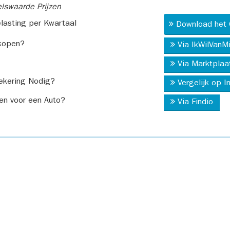
swaarde Prijzen
asting per Kwartaal
Download het 
kopen?
Via IkWilVanM
Via Marktplaa
ekering Nodig?
Vergelijk op 
en voor een Auto?
Via Findio