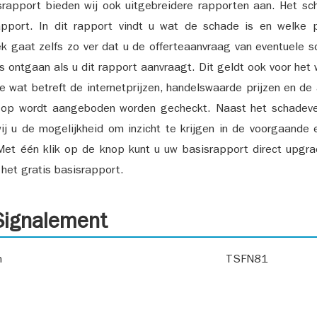
srapport bieden wij ook uitgebreidere rapporten aan. Het sch
pport. In dit rapport vindt u wat de schade is en welke 
k gaat zelfs zo ver dat u de offerteaanvraag van eventuele sch
ks ontgaan als u dit rapport aanvraagt. Dit geldt ook voor het 
ie wat betreft de internetprijzen, handelswaarde prijzen en de
 op wordt aangeboden worden gecheckt. Naast het schadeve
ij u de mogelijkheid om inzicht te krijgen in de voorgaande 
et één klik op de knop kunt u uw basisrapport direct upgra
het gratis basisrapport.
ignalement
n
TSFN81