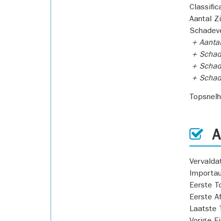
Classific
Aantal Z
Schadeve
+ Aanta
+ Schad
+ Schad
+ Scha
Topsnel
AP
Vervald
Importa
Eerste T
Eerste A
Laatste 