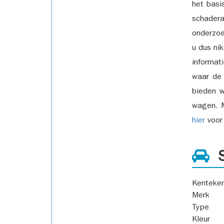
het basi
schadera
onderzoe
u dus ni
informat
waar de
bieden w
wagen. M
hier
voor 
S
Kenteke
Merk
Type
Kleur