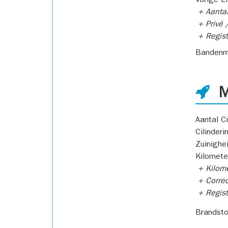
Vorige E
+ Aantal
+ Privé /
+ Regist
Bandenm
M
Aantal Ci
Cilinderi
Zuinighe
Kilomete
+ Kilome
+ Correc
+ Regist
Brandsto