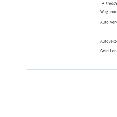
+ Handel
Wegenbel
Auto Ver
Autoverz
Geld Len