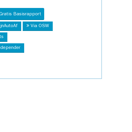
Gratis Basisrapport
ijnAutoAf
Via OSW
ts
Independer