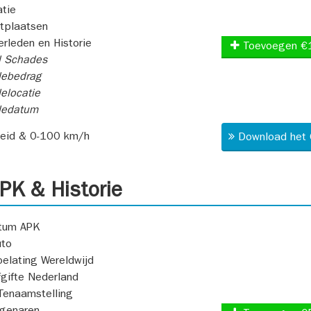
atie
itplaatsen
rleden en Historie
Toevoegen €
l Schades
ebedrag
elocatie
dedatum
heid & 0-100 km/h
Download het 
K & Historie
atum APK
uto
oelating Wereldwijd
fgifte Nederland
Tenaamstelling