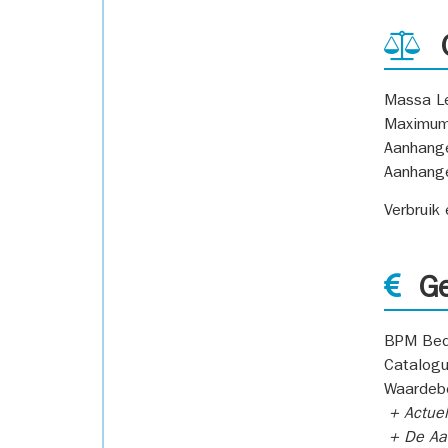
G
Massa L
Maximum
Aanhang
Aanhang
Verbruik
Ge
BPM Bed
Catalogu
Waardeb
+ Actuel
+ De Aan