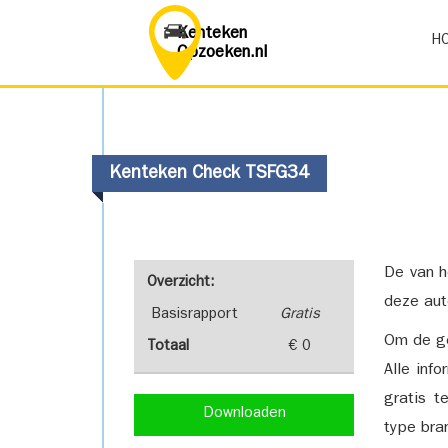
Kenteken
H
Opzoeken.nl
Kenteken Check TSFG34
De van h
Overzicht:
deze aut
Basisrapport
Gratis
Om de ge
Totaal
€ 0
Alle inf
gratis t
Downloaden
type bra