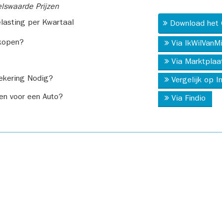
swaarde Prijzen
asting per Kwartaal
Download het 
kopen?
Via IkWilVanM
Via Marktplaa
ekering Nodig?
Vergelijk op 
en voor een Auto?
Via Findio