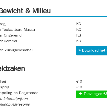
ewicht & Milieu
eeg
KG
 Toelaatbare Massa
KG
er Ongeremd
KG
er Geremd
KG
 en Zuinigheidslabel
Download het 
ldzaken
rag
€ 0
sprijs
€ 0
epaling en Dagwaarde
Toevoegen €
e Internetprijzen
koop Adviesprijs