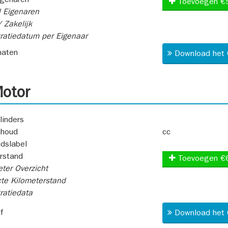
igenaren
Toevoegen €
 Eigenaren
 Zakelijk
ratiedatum per Eigenaar
aten
Download het 
otor
linders
nhoud
cc
idslabel
rstand
Toevoegen €
ter Overzicht
te Kilometerstand
ratiedata
f
Download het 