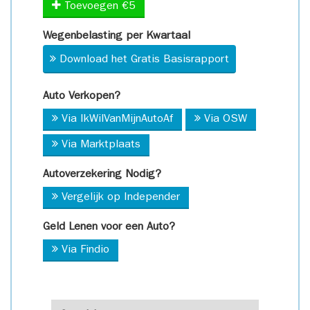
Toevoegen €5
Wegenbelasting per Kwartaal
Download het Gratis Basisrapport
Auto Verkopen?
Via IkWilVanMijnAutoAf
Via OSW
Via Marktplaats
Autoverzekering Nodig?
Vergelijk op Independer
Geld Lenen voor een Auto?
Via Findio