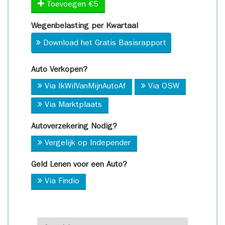
Toevoegen €5
Wegenbelasting per Kwartaal
Download het Gratis Basisrapport
Auto Verkopen?
Via IkWilVanMijnAutoAf
Via OSW
Via Marktplaats
Autoverzekering Nodig?
Vergelijk op Independer
Geld Lenen voor een Auto?
Via Findio