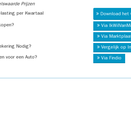
swaarde Prijzen
asting per Kwartaal
Download het 
kopen?
Via IkWilVanM
Via Marktplaa
ekering Nodig?
Vergelijk op 
en voor een Auto?
Via Findio