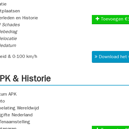
atie
itplaatsen
rleden en Historie
Toevoegen €
l Schades
ebedrag
elocatie
dedatum
heid & 0-100 km/h
Download het 
K & Historie
atum APK
uto
oelating Wereldwijd
fgifte Nederland
Tenaamstelling