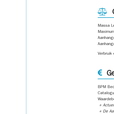
G
Massa L
Maximum
Aanhang
Aanhang
Verbruik
Ge
BPM Bed
Catalogu
Waardeb
+ Actuel
+ De Aan