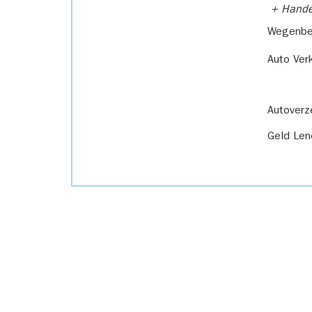
+ Handel
Wegenbel
Auto Ver
Autoverz
Geld Len