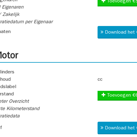
igenaren
Toevoegen €
 Eigenaren
 Zakelijk
ratiedatum per Eigenaar
aten
Download het 
otor
linders
nhoud
cc
idslabel
rstand
Toevoegen €
ter Overzicht
te Kilometerstand
ratiedata
f
Download het 