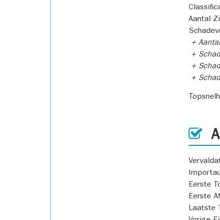
Classific
Aantal Z
Schadeve
+ Aanta
+ Schad
+ Schad
+ Scha
Topsnel
AP
Vervald
Importa
Eerste T
Eerste A
Laatste 