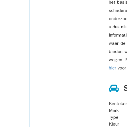
het basi
schadera
onderzoe
u dus ni
informat
waar de
bieden w
wagen. M
hier
voor 
S
Kenteke
Merk
Type
Kleur