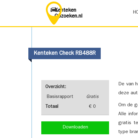
Kenteken
H
Opzoeken.nl
Kenteken Check RB488R
De van h
Overzicht:
deze aut
Basisrapport
Gratis
Om de ge
Totaal
€ 0
Alle inf
gratis t
Downloaden
type bra