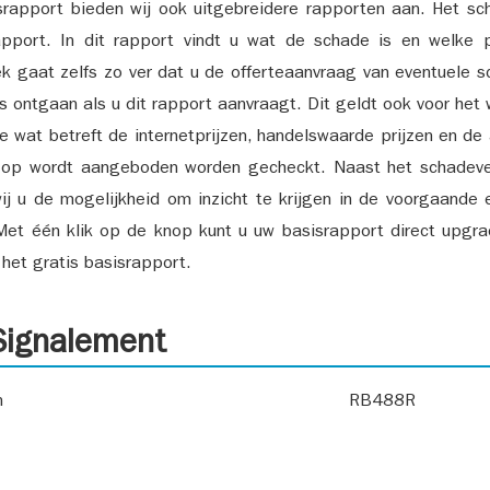
srapport bieden wij ook uitgebreidere rapporten aan. Het sch
pport. In dit rapport vindt u wat de schade is en welke 
k gaat zelfs zo ver dat u de offerteaanvraag van eventuele sch
ks ontgaan als u dit rapport aanvraagt. Dit geldt ook voor het 
ie wat betreft de internetprijzen, handelswaarde prijzen en de
 op wordt aangeboden worden gecheckt. Naast het schadeve
ij u de mogelijkheid om inzicht te krijgen in de voorgaande 
et één klik op de knop kunt u uw basisrapport direct upgra
het gratis basisrapport.
ignalement
n
RB488R