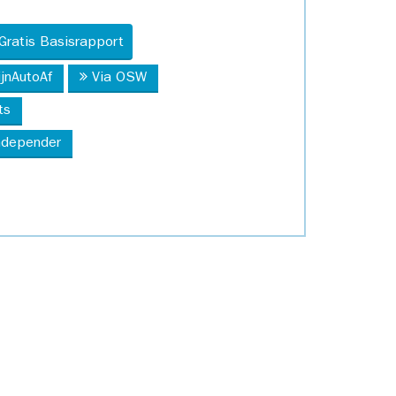
Gratis Basisrapport
ijnAutoAf
Via OSW
ts
Independer