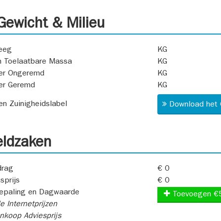
ewicht & Milieu
eeg
KG
 Toelaatbare Massa
KG
er Ongeremd
KG
er Geremd
KG
 en Zuinigheidslabel
Download het 
ldzaken
rag
€ 0
sprijs
€ 0
epaling en Dagwaarde
Toevoegen €
e Internetprijzen
koop Adviesprijs