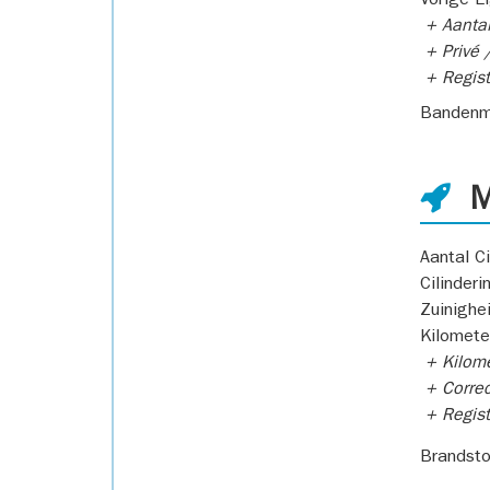
Vorige E
+ Aantal
+ Privé /
+ Regist
Bandenm
M
Aantal Ci
Cilinderi
Zuinighe
Kilomete
+ Kilome
+ Correc
+ Regist
Brandsto