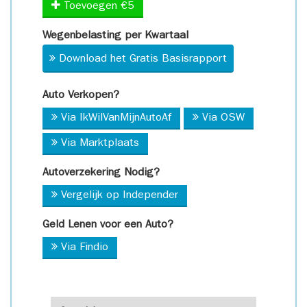
Toevoegen €5
Wegenbelasting per Kwartaal
Download het Gratis Basisrapport
Auto Verkopen?
Via IkWilVanMijnAutoAf
Via OSW
Via Marktplaats
Autoverzekering Nodig?
Vergelijk op Independer
Geld Lenen voor een Auto?
Via Findio