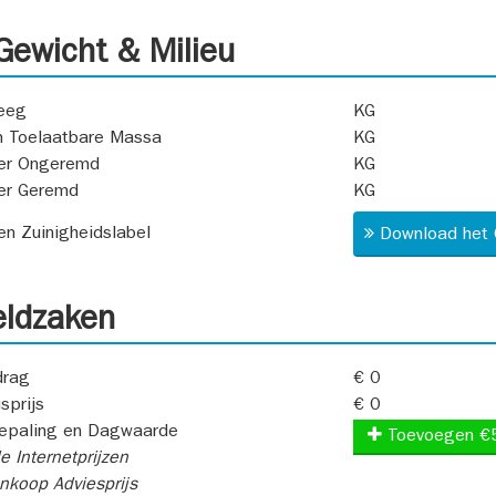
ewicht & Milieu
eeg
KG
 Toelaatbare Massa
KG
er Ongeremd
KG
er Geremd
KG
 en Zuinigheidslabel
Download het 
ldzaken
rag
€ 0
sprijs
€ 0
epaling en Dagwaarde
Toevoegen €
e Internetprijzen
koop Adviesprijs