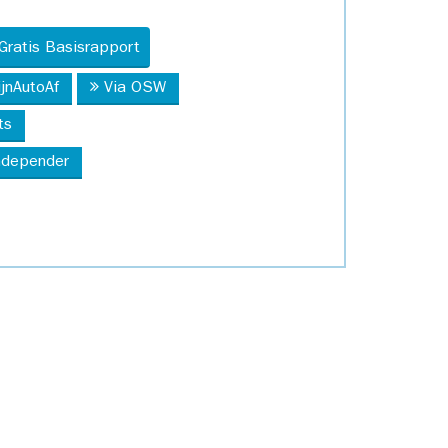
Gratis Basisrapport
ijnAutoAf
Via OSW
ts
Independer