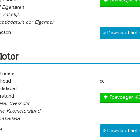
igenaren
Toevoegen €
 Eigenaren
 Zakelijk
ratiedatum per Eigenaar
aten
Download het 
otor
linders
nhoud
cc
idslabel
rstand
Toevoegen €
ter Overzicht
te Kilometerstand
ratiedata
f
Download het 