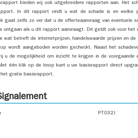
srapport bieden wij ook uitgebreidere rapporten aan. Het sch
pport. In dit rapport vindt u wat de schade is en welke 
k gaat zelfs zo ver dat u de offerteaanvraag van eventuele sch
ks ontgaan als u dit rapport aanvraagt. Dit geldt ook voor het 
ie wat betreft de internetprijzen, handelswaarde prijzen en de
 op wordt aangeboden worden gecheckt. Naast het schadeve
ij u de mogelijkheid om inzicht te krijgen in de voorgaande 
et één klik op de knop kunt u uw basisrapport direct upgra
het gratis basisrapport.
ignalement
n
PT032J