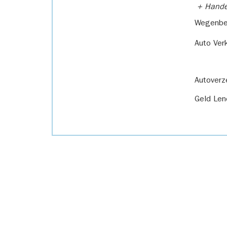
+ Handel
Wegenbel
Auto Ver
Autoverz
Geld Len