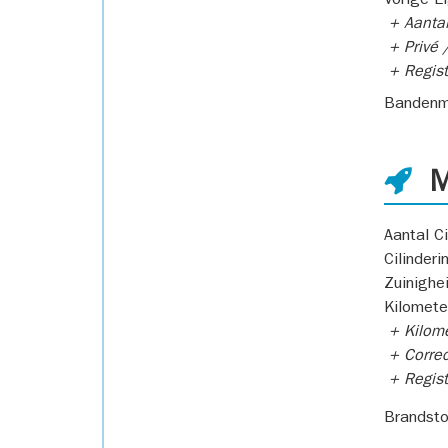
Vorige E
+ Aantal
+ Privé /
+ Regist
Bandenm
M
Aantal Ci
Cilinderi
Zuinighe
Kilomete
+ Kilome
+ Correc
+ Regist
Brandsto