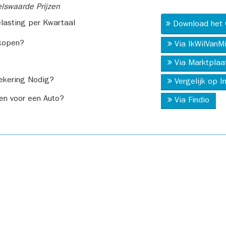
swaarde Prijzen
asting per Kwartaal
Download het 
kopen?
Via IkWilVanM
Via Marktplaa
ekering Nodig?
Vergelijk op 
en voor een Auto?
Via Findio