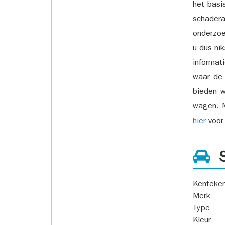
het basi
schadera
onderzoe
u dus ni
informat
waar de
bieden w
wagen. M
hier
voor 
S
Kenteke
Merk
Type
Kleur