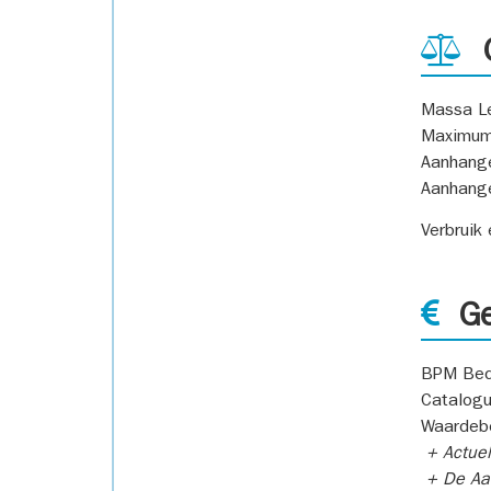
G
Massa L
Maximum
Aanhang
Aanhang
Verbruik
Ge
BPM Bed
Catalogu
Waardeb
+ Actuel
+ De Aan