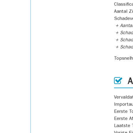
Classific
Aantal Z
Schadeve
+ Aanta
+ Schad
+ Schad
+ Scha
Topsnel
AP
Vervald
Importa
Eerste T
Eerste A
Laatste 