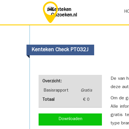
Kenteken
H
Opzoeken.nl
Kenteken Check PT032J
De van h
Overzicht:
deze aut
Basisrapport
Gratis
Om de ge
Totaal
€ 0
Alle inf
gratis t
Downloaden
type bra