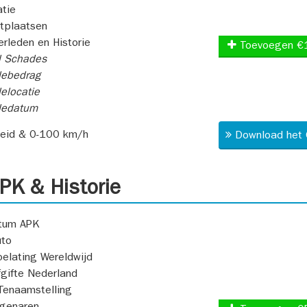
atie
itplaatsen
rleden en Historie
Toevoegen €
l Schades
ebedrag
elocatie
dedatum
heid & 0-100 km/h
Download het 
K & Historie
atum APK
uto
oelating Wereldwijd
fgifte Nederland
Tenaamstelling