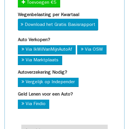
Toevoegen €5
Wegenbelasting per Kwartaal
Download het Gratis Basisrapport
Auto Verkopen?
Via IkWilVanMijnAutoAf
Via OSW
Via Marktplaats
Autoverzekering Nodig?
Vergelijk op Independer
Geld Lenen voor een Auto?
Via Findio