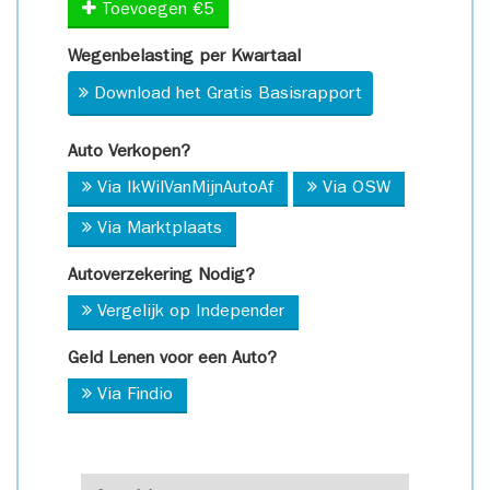
Toevoegen €5
Wegenbelasting per Kwartaal
Download het Gratis Basisrapport
Auto Verkopen?
Via IkWilVanMijnAutoAf
Via OSW
Via Marktplaats
Autoverzekering Nodig?
Vergelijk op Independer
Geld Lenen voor een Auto?
Via Findio