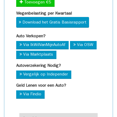
Toevoegen €5
Wegenbelasting per Kwartaal
Download het Gratis Basisrapport
Auto Verkopen?
Via IkWilVanMijnAutoAf
Via OSW
Via Marktplaats
Autoverzekering Nodig?
Vergelijk op Independer
Geld Lenen voor een Auto?
Via Findio