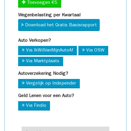
Toevoegen €5
Wegenbelasting per Kwartaal
Download het Gratis Basisrapport
Auto Verkopen?
Via IkWilVanMijnAutoAf
Via OSW
Via Marktplaats
Autoverzekering Nodig?
Vergelijk op Independer
Geld Lenen voor een Auto?
Via Findio