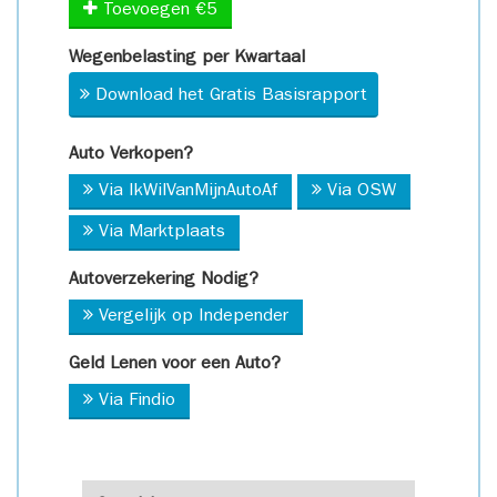
Toevoegen €5
Wegenbelasting per Kwartaal
Download het Gratis Basisrapport
Auto Verkopen?
Via IkWilVanMijnAutoAf
Via OSW
Via Marktplaats
Autoverzekering Nodig?
Vergelijk op Independer
Geld Lenen voor een Auto?
Via Findio