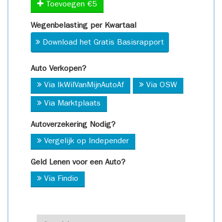
Toevoegen €5
Wegenbelasting per Kwartaal
Download het Gratis Basisrapport
Auto Verkopen?
Via IkWilVanMijnAutoAf
Via OSW
Via Marktplaats
Autoverzekering Nodig?
Vergelijk op Independer
Geld Lenen voor een Auto?
Via Findio