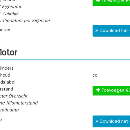
igenaren
Toevoegen €
 Eigenaren
 Zakelijk
ratiedatum per Eigenaar
aten
Download het 
otor
linders
nhoud
cc
idslabel
rstand
Toevoegen €
ter Overzicht
te Kilometerstand
ratiedata
f
Download het 