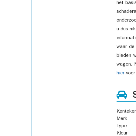
het basi
schadera
onderzoe
u dus ni
informat
waar de
bieden w
wagen. M
hier
voor 
S
Kenteke
Merk
Type
Kleur