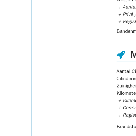
Vorige E
+ Aantal
+ Privé /
+ Regist
Bandenm
M
Aantal Ci
Cilinderi
Zuinighe
Kilomete
+ Kilome
+ Correc
+ Regist
Brandsto