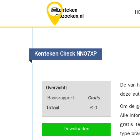
Kenteken
H
Opzoeken.nl
Kenteken Check NN07XP
De van h
Overzicht:
deze aut
Basisrapport
Gratis
Om de ge
Totaal
€ 0
Alle inf
gratis t
Downloaden
type bra