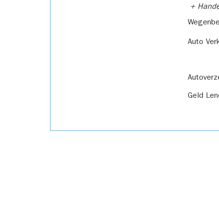
+ Handel
Wegenbel
Auto Ver
Autoverz
Geld Len