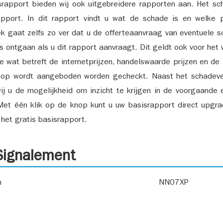
srapport bieden wij ook uitgebreidere rapporten aan. Het sch
pport. In dit rapport vindt u wat de schade is en welke 
k gaat zelfs zo ver dat u de offerteaanvraag van eventuele sch
ks ontgaan als u dit rapport aanvraagt. Dit geldt ook voor het 
ie wat betreft de internetprijzen, handelswaarde prijzen en de
 op wordt aangeboden worden gecheckt. Naast het schadeve
ij u de mogelijkheid om inzicht te krijgen in de voorgaande 
et één klik op de knop kunt u uw basisrapport direct upgra
het gratis basisrapport.
ignalement
n
NN07XP