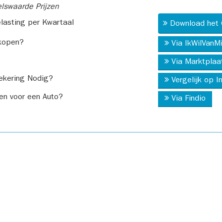
swaarde Prijzen
asting per Kwartaal
Download het 
kopen?
Via IkWilVanM
Via Marktplaa
ekering Nodig?
Vergelijk op 
en voor een Auto?
Via Findio