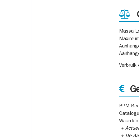
G
Massa L
Maximum
Aanhang
Aanhang
Verbruik
Ge
BPM Bed
Catalogu
Waardeb
+ Actuel
+ De Aan