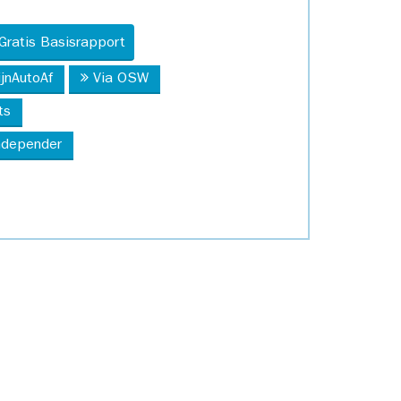
Gratis Basisrapport
ijnAutoAf
Via OSW
ts
Independer