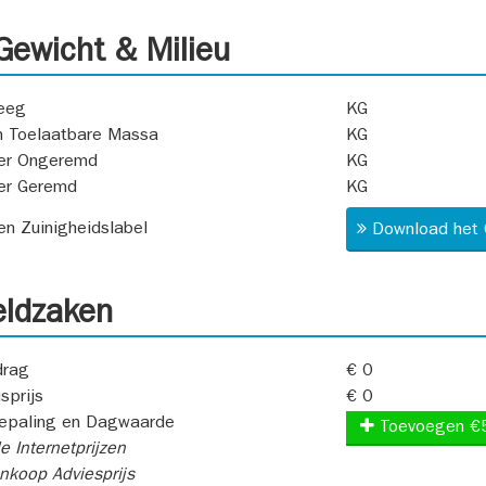
ewicht & Milieu
eeg
KG
 Toelaatbare Massa
KG
er Ongeremd
KG
er Geremd
KG
 en Zuinigheidslabel
Download het 
ldzaken
rag
€ 0
sprijs
€ 0
epaling en Dagwaarde
Toevoegen €
e Internetprijzen
koop Adviesprijs