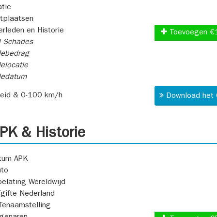
atie
itplaatsen
rleden en Historie
Toevoegen €
l Schades
ebedrag
elocatie
dedatum
heid & 0-100 km/h
Download het 
K & Historie
atum APK
uto
oelating Wereldwijd
fgifte Nederland
Tenaamstelling