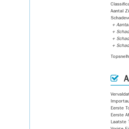
Classific
Aantal Z
Schadeve
+ Aanta
+ Schad
+ Schad
+ Scha
Topsnel
AP
Vervald
Importa
Eerste T
Eerste A
Laatste 