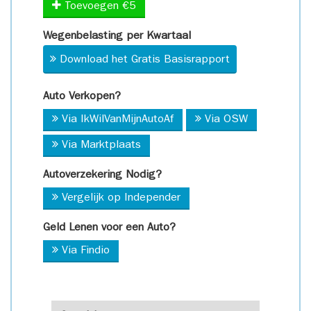
Toevoegen €5
Wegenbelasting per Kwartaal
Download het Gratis Basisrapport
Auto Verkopen?
Via IkWilVanMijnAutoAf
Via OSW
Via Marktplaats
Autoverzekering Nodig?
Vergelijk op Independer
Geld Lenen voor een Auto?
Via Findio