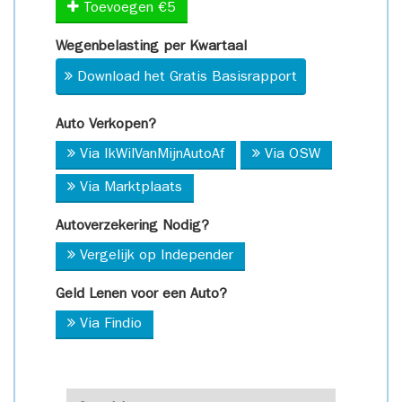
Toevoegen €5
Wegenbelasting per Kwartaal
Download het Gratis Basisrapport
Auto Verkopen?
Via IkWilVanMijnAutoAf
Via OSW
Via Marktplaats
Autoverzekering Nodig?
Vergelijk op Independer
Geld Lenen voor een Auto?
Via Findio