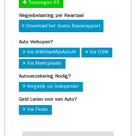
Toevoegen €5
Wegenbelasting per Kwartaal
Download het Gratis Basisrapport
Auto Verkopen?
Via IkWilVanMijnAutoAf
Via OSW
Via Marktplaats
Autoverzekering Nodig?
Vergelijk op Independer
Geld Lenen voor een Auto?
Via Findio