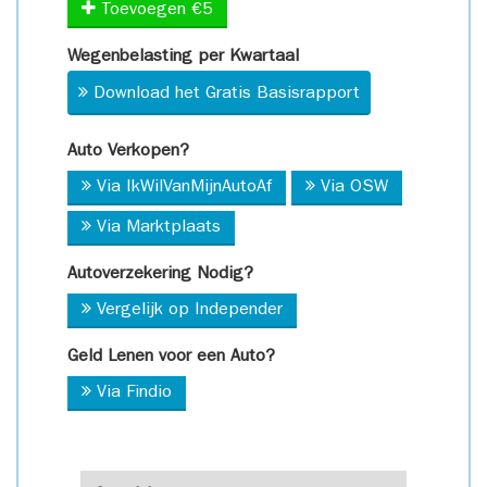
Toevoegen €5
Wegenbelasting per Kwartaal
Download het Gratis Basisrapport
Auto Verkopen?
Via IkWilVanMijnAutoAf
Via OSW
Via Marktplaats
Autoverzekering Nodig?
Vergelijk op Independer
Geld Lenen voor een Auto?
Via Findio