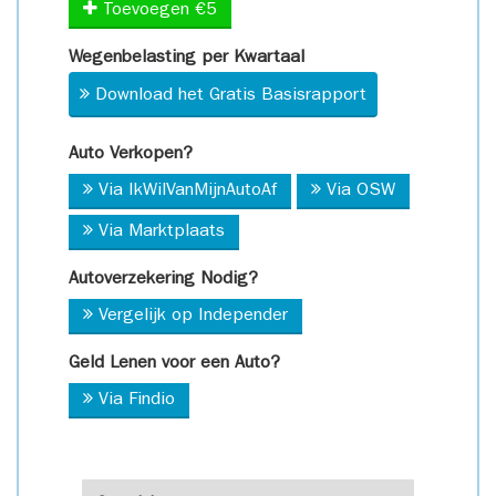
Toevoegen €5
Wegenbelasting per Kwartaal
Download het Gratis Basisrapport
Auto Verkopen?
Via IkWilVanMijnAutoAf
Via OSW
Via Marktplaats
Autoverzekering Nodig?
Vergelijk op Independer
Geld Lenen voor een Auto?
Via Findio