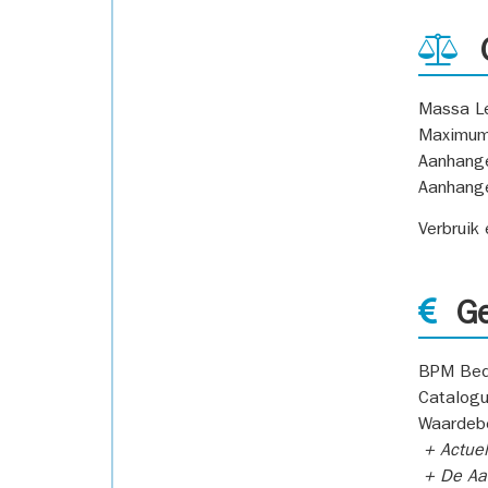
G
Massa L
Maximum
Aanhang
Aanhang
Verbruik
Ge
BPM Bed
Catalogu
Waardeb
+ Actuel
+ De Aan