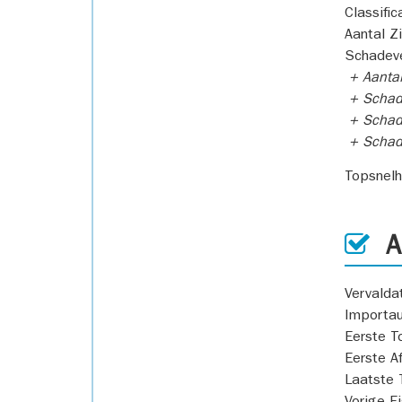
Classific
Aantal Z
Schadeve
+ Aanta
+ Schad
+ Schad
+ Scha
Topsnel
AP
Vervald
Importa
Eerste T
Eerste A
Laatste 