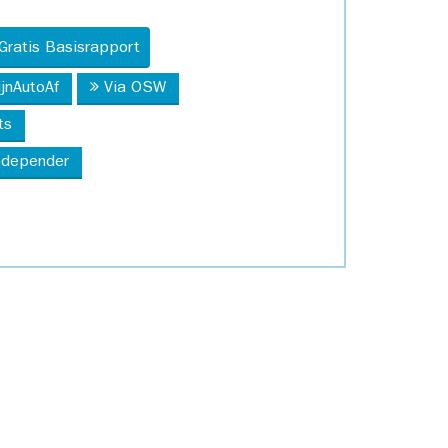
Gratis Basisrapport
ijnAutoAf
Via OSW
ts
Independer