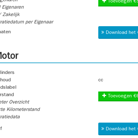
igenaren
Toevoegen €
 Eigenaren
 Zakelijk
ratiedatum per Eigenaar
aten
Download het 
otor
linders
nhoud
cc
idslabel
rstand
Toevoegen €
ter Overzicht
te Kilometerstand
ratiedata
f
Download het 