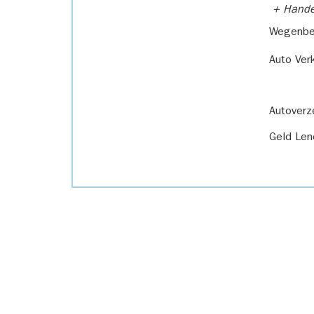
+ Handel
Wegenbel
Auto Ver
Autoverz
Geld Len