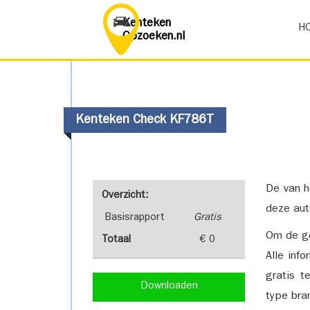
Kenteken
H
Opzoeken.nl
Kenteken Check KF786T
De van h
Overzicht:
deze aut
Basisrapport
Gratis
Om de ge
Totaal
€ 0
Alle inf
gratis t
Downloaden
type bra