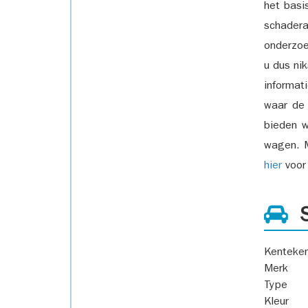
het basi
schadera
onderzoe
u dus ni
informat
waar de
bieden w
wagen. M
hier
voor 
S
Kenteke
Merk
Type
Kleur