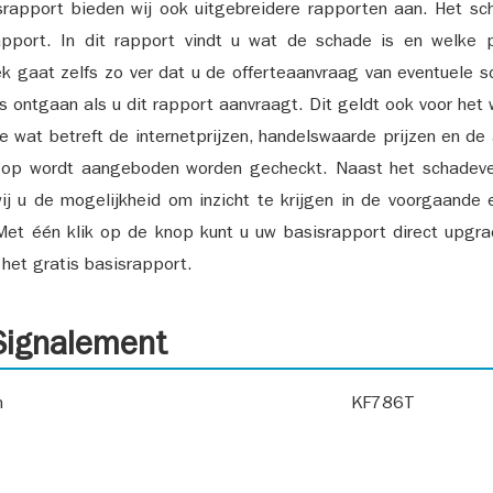
srapport bieden wij ook uitgebreidere rapporten aan. Het sch
pport. In dit rapport vindt u wat de schade is en welke 
k gaat zelfs zo ver dat u de offerteaanvraag van eventuele sch
ks ontgaan als u dit rapport aanvraagt. Dit geldt ook voor het 
ie wat betreft de internetprijzen, handelswaarde prijzen en de
 op wordt aangeboden worden gecheckt. Naast het schadeve
ij u de mogelijkheid om inzicht te krijgen in de voorgaande 
et één klik op de knop kunt u uw basisrapport direct upgra
het gratis basisrapport.
ignalement
n
KF786T