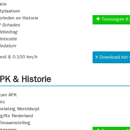
atie
itplaatsen
rleden en Historie
Toevoegen €
l Schades
ebedrag
elocatie
dedatum
heid & 0-100 km/h
Download het 
K & Historie
atum APK
uto
oelating Wereldwijd
fgifte Nederland
Tenaamstelling