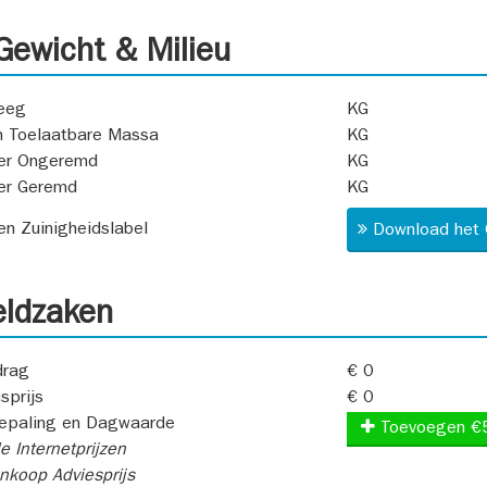
ewicht & Milieu
eeg
KG
 Toelaatbare Massa
KG
er Ongeremd
KG
er Geremd
KG
 en Zuinigheidslabel
Download het 
ldzaken
rag
€ 0
sprijs
€ 0
epaling en Dagwaarde
Toevoegen €
e Internetprijzen
koop Adviesprijs