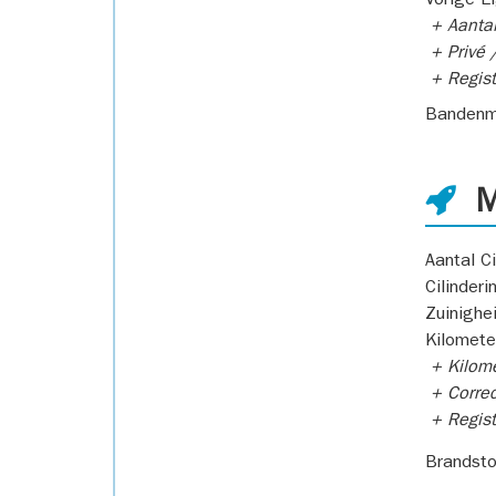
Vorige E
+ Aantal
+ Privé /
+ Regist
Bandenm
M
Aantal Ci
Cilinderi
Zuinighe
Kilomete
+ Kilome
+ Correc
+ Regist
Brandsto