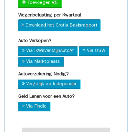
Toevoegen €5
Wegenbelasting per Kwartaal
Download het Gratis Basisrapport
Auto Verkopen?
Via IkWilVanMijnAutoAf
Via OSW
Via Marktplaats
Autoverzekering Nodig?
Vergelijk op Independer
Geld Lenen voor een Auto?
Via Findio