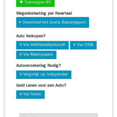
Toevoegen €5
Wegenbelasting per Kwartaal
Download het Gratis Basisrapport
Auto Verkopen?
Via IkWilVanMijnAutoAf
Via OSW
Via Marktplaats
Autoverzekering Nodig?
Vergelijk op Independer
Geld Lenen voor een Auto?
Via Findio