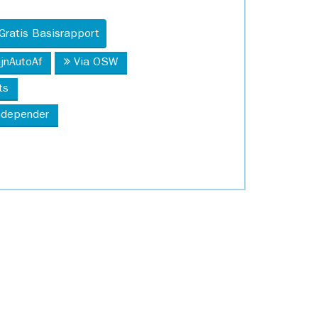
Gratis Basisrapport
ijnAutoAf
Via OSW
ts
Independer