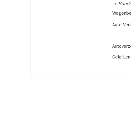
+ Handel
Wegenbel
Auto Ver
Autoverz
Geld Len