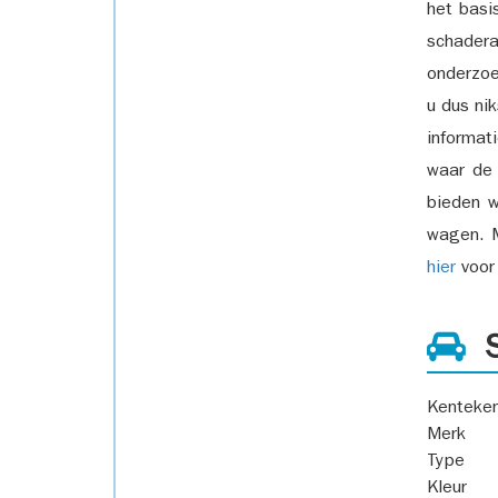
het basi
schadera
onderzoe
u dus ni
informat
waar de
bieden w
wagen. M
hier
voor 
S
Kenteke
Merk
Type
Kleur