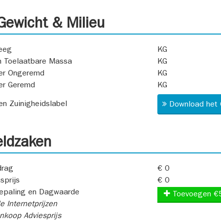
ewicht & Milieu
eeg
KG
 Toelaatbare Massa
KG
er Ongeremd
KG
er Geremd
KG
 en Zuinigheidslabel
Download het 
ldzaken
rag
€ 0
sprijs
€ 0
epaling en Dagwaarde
Toevoegen €
e Internetprijzen
koop Adviesprijs