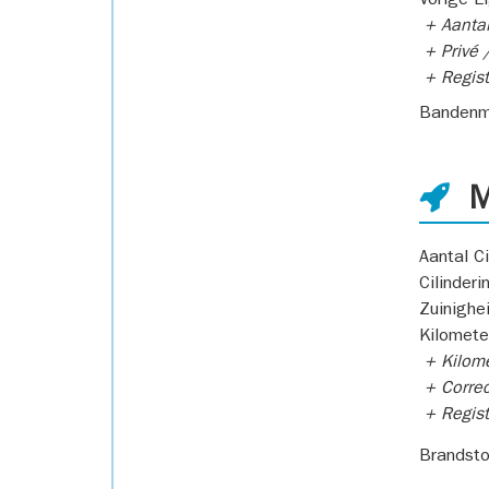
Vorige E
+ Aantal
+ Privé /
+ Regist
Bandenm
M
Aantal Ci
Cilinderi
Zuinighe
Kilomete
+ Kilome
+ Correc
+ Regist
Brandsto