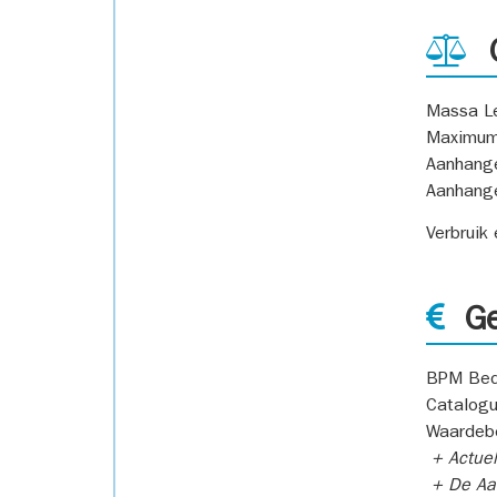
G
Massa L
Maximum
Aanhang
Aanhang
Verbruik
Ge
BPM Bed
Catalogu
Waardeb
+ Actuel
+ De Aan