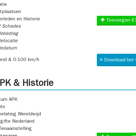
atie
itplaatsen
rleden en Historie
Toevoegen €
l Schades
ebedrag
elocatie
dedatum
heid & 0-100 km/h
Download het 
K & Historie
atum APK
uto
oelating Wereldwijd
fgifte Nederland
Tenaamstelling