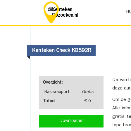
Kenteken
H
Opzoeken.nl
Kenteken Check KB592R
De van h
Overzicht:
deze aut
Basisrapport
Gratis
Om de ge
Totaal
€ 0
Alle inf
gratis t
Downloaden
type bra