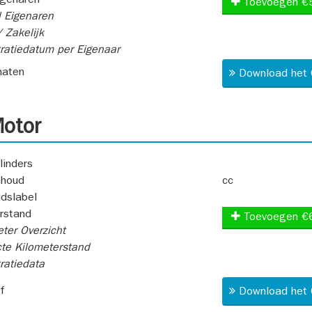
igenaren
Toevoegen €
 Eigenaren
 Zakelijk
ratiedatum per Eigenaar
aten
Download het 
otor
linders
nhoud
cc
idslabel
rstand
Toevoegen €
ter Overzicht
te Kilometerstand
ratiedata
f
Download het 