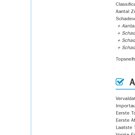
Classific
Aantal Z
Schadeve
+ Aanta
+ Schad
+ Schad
+ Scha
Topsnel
AP
Vervald
Importa
Eerste T
Eerste A
Laatste 