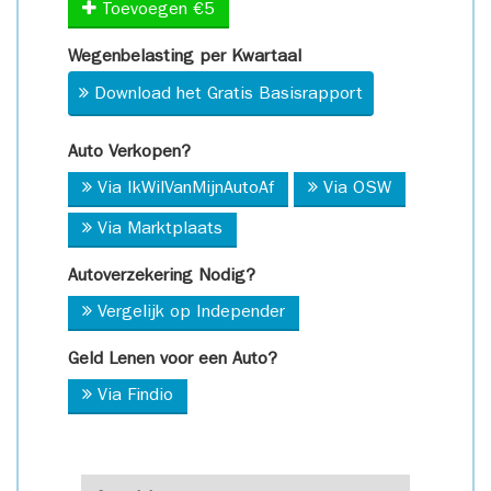
Toevoegen €5
Wegenbelasting per Kwartaal
Download het Gratis Basisrapport
Auto Verkopen?
Via IkWilVanMijnAutoAf
Via OSW
Via Marktplaats
Autoverzekering Nodig?
Vergelijk op Independer
Geld Lenen voor een Auto?
Via Findio