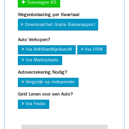
Toevoegen €5
Wegenbelasting per Kwartaal
Download het Gratis Basisrapport
Auto Verkopen?
Via IkWilVanMijnAutoAf
Via OSW
Via Marktplaats
Autoverzekering Nodig?
Vergelijk op Independer
Geld Lenen voor een Auto?
Via Findio