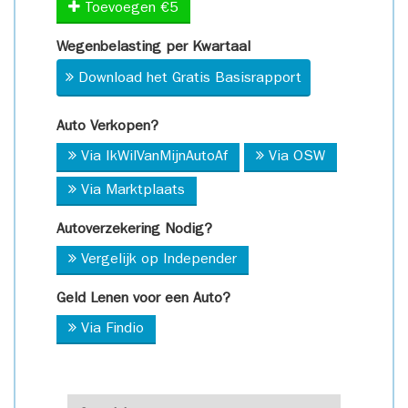
Toevoegen €5
Wegenbelasting per Kwartaal
Download het Gratis Basisrapport
Auto Verkopen?
Via IkWilVanMijnAutoAf
Via OSW
Via Marktplaats
Autoverzekering Nodig?
Vergelijk op Independer
Geld Lenen voor een Auto?
Via Findio