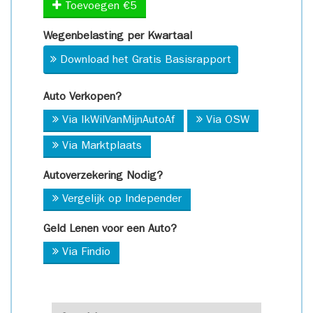
Toevoegen €5
Wegenbelasting per Kwartaal
Download het Gratis Basisrapport
Auto Verkopen?
Via IkWilVanMijnAutoAf
Via OSW
Via Marktplaats
Autoverzekering Nodig?
Vergelijk op Independer
Geld Lenen voor een Auto?
Via Findio