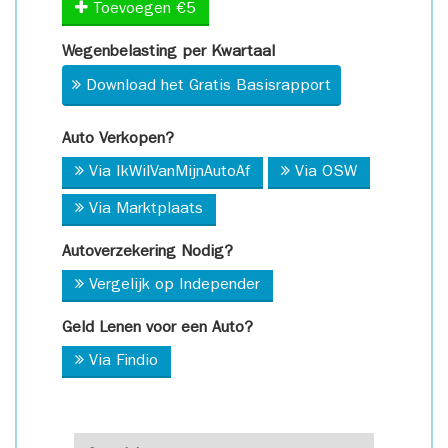
Toevoegen €5
Wegenbelasting per Kwartaal
Download het Gratis Basisrapport
Auto Verkopen?
Via IkWilVanMijnAutoAf
Via OSW
Via Marktplaats
Autoverzekering Nodig?
Vergelijk op Independer
Geld Lenen voor een Auto?
Via Findio