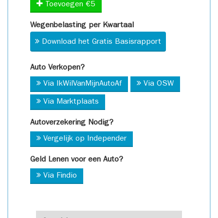
Toevoegen €5
Wegenbelasting per Kwartaal
Download het Gratis Basisrapport
Auto Verkopen?
Via IkWilVanMijnAutoAf
Via OSW
Via Marktplaats
Autoverzekering Nodig?
Vergelijk op Independer
Geld Lenen voor een Auto?
Via Findio