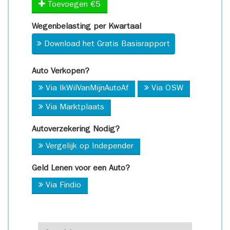
Toevoegen €5
Wegenbelasting per Kwartaal
Download het Gratis Basisrapport
Auto Verkopen?
Via IkWilVanMijnAutoAf
Via OSW
Via Marktplaats
Autoverzekering Nodig?
Vergelijk op Independer
Geld Lenen voor een Auto?
Via Findio