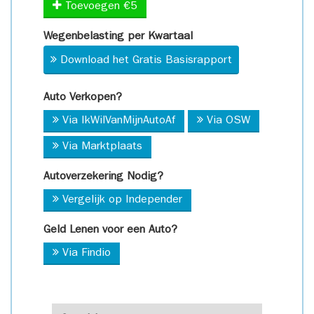
Toevoegen €5
Wegenbelasting per Kwartaal
Download het Gratis Basisrapport
Auto Verkopen?
Via IkWilVanMijnAutoAf
Via OSW
Via Marktplaats
Autoverzekering Nodig?
Vergelijk op Independer
Geld Lenen voor een Auto?
Via Findio