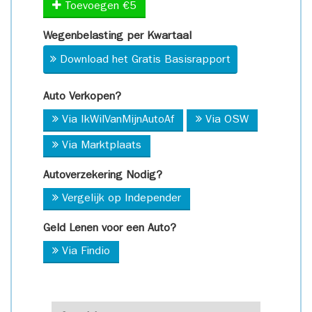
Toevoegen €5
Wegenbelasting per Kwartaal
Download het Gratis Basisrapport
Auto Verkopen?
Via IkWilVanMijnAutoAf
Via OSW
Via Marktplaats
Autoverzekering Nodig?
Vergelijk op Independer
Geld Lenen voor een Auto?
Via Findio