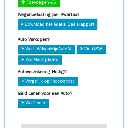
Toevoegen €5
Wegenbelasting per Kwartaal
Download het Gratis Basisrapport
Auto Verkopen?
Via IkWilVanMijnAutoAf
Via OSW
Via Marktplaats
Autoverzekering Nodig?
Vergelijk op Independer
Geld Lenen voor een Auto?
Via Findio