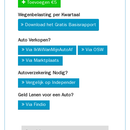
Toevoegen €5
Wegenbelasting per Kwartaal
Download het Gratis Basisrapport
Auto Verkopen?
Via IkWilVanMijnAutoAf
Via OSW
Via Marktplaats
Autoverzekering Nodig?
Vergelijk op Independer
Geld Lenen voor een Auto?
Via Findio