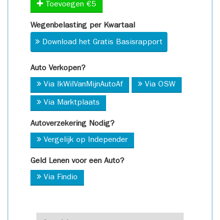
Toevoegen €5
Wegenbelasting per Kwartaal
Download het Gratis Basisrapport
Auto Verkopen?
Via IkWilVanMijnAutoAf
Via OSW
Via Marktplaats
Autoverzekering Nodig?
Vergelijk op Independer
Geld Lenen voor een Auto?
Via Findio