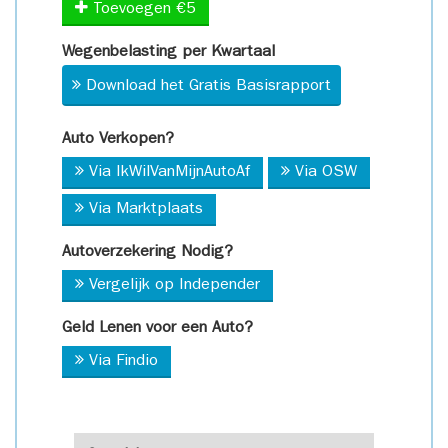
Toevoegen €5
Wegenbelasting per Kwartaal
Download het Gratis Basisrapport
Auto Verkopen?
Via IkWilVanMijnAutoAf
Via OSW
Via Marktplaats
Autoverzekering Nodig?
Vergelijk op Independer
Geld Lenen voor een Auto?
Via Findio