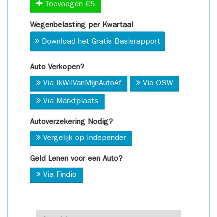
Toevoegen €5
Wegenbelasting per Kwartaal
Download het Gratis Basisrapport
Auto Verkopen?
Via IkWilVanMijnAutoAf
Via OSW
Via Marktplaats
Autoverzekering Nodig?
Vergelijk op Independer
Geld Lenen voor een Auto?
Via Findio