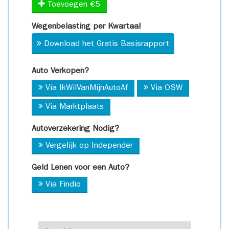
Toevoegen €5
Wegenbelasting per Kwartaal
Download het Gratis Basisrapport
Auto Verkopen?
Via IkWilVanMijnAutoAf
Via OSW
Via Marktplaats
Autoverzekering Nodig?
Vergelijk op Independer
Geld Lenen voor een Auto?
Via Findio