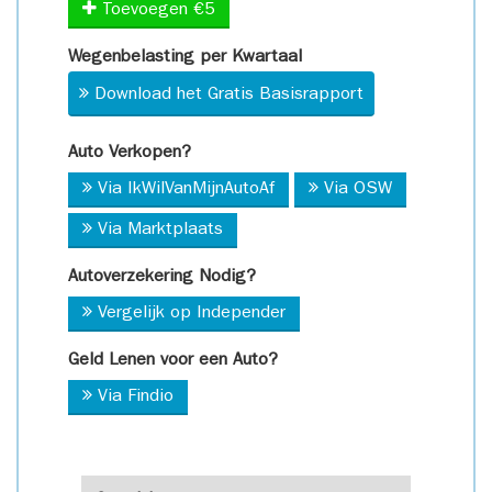
Toevoegen €5
Wegenbelasting per Kwartaal
Download het Gratis Basisrapport
Auto Verkopen?
Via IkWilVanMijnAutoAf
Via OSW
Via Marktplaats
Autoverzekering Nodig?
Vergelijk op Independer
Geld Lenen voor een Auto?
Via Findio