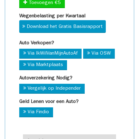
Toevoegen €5
Wegenbelasting per Kwartaal
Download het Gratis Basisrapport
Auto Verkopen?
Via IkWilVanMijnAutoAf
Via OSW
Via Marktplaats
Autoverzekering Nodig?
Vergelijk op Independer
Geld Lenen voor een Auto?
Via Findio