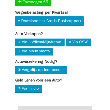
Toevoegen €5
Wegenbelasting per Kwartaal
Download het Gratis Basisrapport
Auto Verkopen?
Via IkWilVanMijnAutoAf
Via OSW
Via Marktplaats
Autoverzekering Nodig?
Vergelijk op Independer
Geld Lenen voor een Auto?
Via Findio