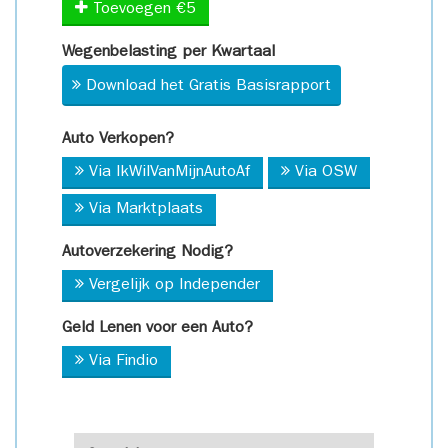
Toevoegen €5
Wegenbelasting per Kwartaal
Download het Gratis Basisrapport
Auto Verkopen?
Via IkWilVanMijnAutoAf
Via OSW
Via Marktplaats
Autoverzekering Nodig?
Vergelijk op Independer
Geld Lenen voor een Auto?
Via Findio