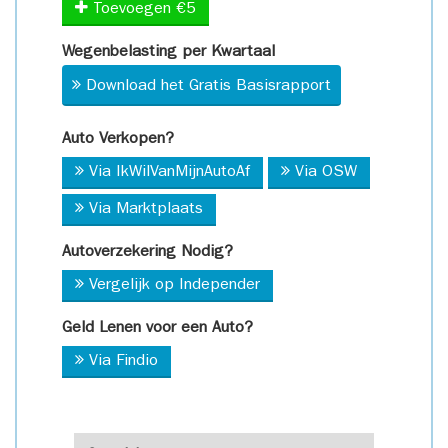
Toevoegen €5
Wegenbelasting per Kwartaal
Download het Gratis Basisrapport
Auto Verkopen?
Via IkWilVanMijnAutoAf
Via OSW
Via Marktplaats
Autoverzekering Nodig?
Vergelijk op Independer
Geld Lenen voor een Auto?
Via Findio