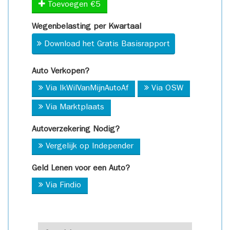
Toevoegen €5
Wegenbelasting per Kwartaal
Download het Gratis Basisrapport
Auto Verkopen?
Via IkWilVanMijnAutoAf
Via OSW
Via Marktplaats
Autoverzekering Nodig?
Vergelijk op Independer
Geld Lenen voor een Auto?
Via Findio