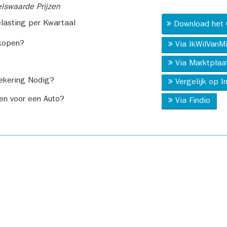
swaarde Prijzen
asting per Kwartaal
Download het 
kopen?
Via IkWilVanM
Via Marktplaa
ekering Nodig?
Vergelijk op 
en voor een Auto?
Via Findio