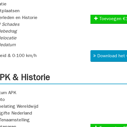
atie
itplaatsen
rleden en Historie
Toevoegen €
l Schades
ebedrag
elocatie
dedatum
heid & 0-100 km/h
Download het 
K & Historie
atum APK
uto
oelating Wereldwijd
fgifte Nederland
Tenaamstelling