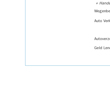
+ Handel
Wegenbel
Auto Ver
Autoverz
Geld Len