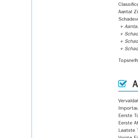
Classific
Aantal Z
Schadeve
+ Aanta
+ Schad
+ Schad
+ Scha
Topsnel
AP
Vervald
Importa
Eerste T
Eerste A
Laatste 