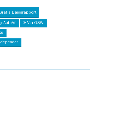
Gratis Basisrapport
ijnAutoAf
Via OSW
ts
Independer