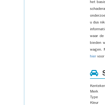
het basi
schadera
onderzoe
u dus ni
informat
waar de
bieden w
wagen. M
hier
voor 
S
Kenteke
Merk
Type
Kleur