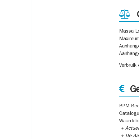
G
Massa L
Maximum
Aanhang
Aanhang
Verbruik
Ge
BPM Bed
Catalogu
Waardeb
+ Actuel
+ De Aan