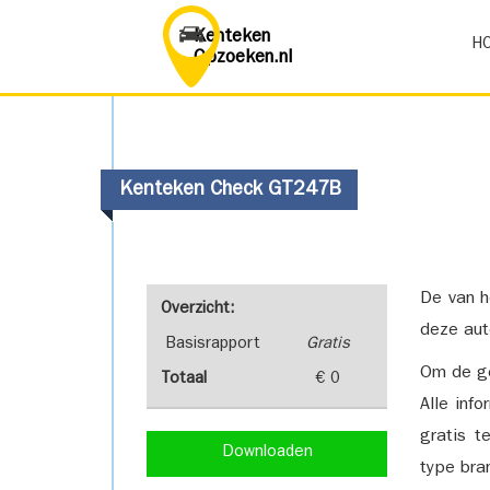
Kenteken
H
Opzoeken.nl
Kenteken Check GT247B
De van h
Overzicht:
deze aut
Basisrapport
Gratis
Om de ge
Totaal
€ 0
Alle inf
gratis t
Downloaden
type bra