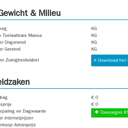
ewicht & Milieu
eeg
KG
 Toelaatbare Massa
KG
er Ongeremd
KG
er Geremd
KG
 en Zuinigheidslabel
Download het 
ldzaken
rag
€ 0
sprijs
€ 0
epaling en Dagwaarde
Toevoegen €
e Internetprijzen
koop Adviesprijs