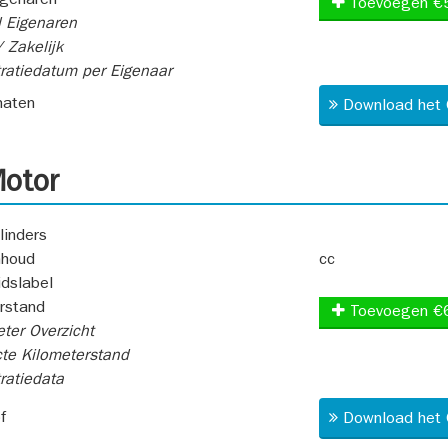
igenaren
Toevoegen €
 Eigenaren
 Zakelijk
ratiedatum per Eigenaar
aten
Download het 
otor
linders
nhoud
cc
idslabel
rstand
Toevoegen €
ter Overzicht
te Kilometerstand
ratiedata
f
Download het 