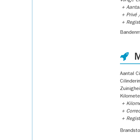
Vorige E
+ Aantal
+ Privé /
+ Regist
Bandenm
M
Aantal Ci
Cilinderi
Zuinighe
Kilomete
+ Kilome
+ Correc
+ Regist
Brandsto