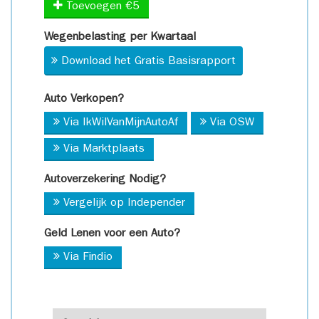
Toevoegen €5
Wegenbelasting per Kwartaal
Download het Gratis Basisrapport
Auto Verkopen?
Via IkWilVanMijnAutoAf
Via OSW
Via Marktplaats
Autoverzekering Nodig?
Vergelijk op Independer
Geld Lenen voor een Auto?
Via Findio