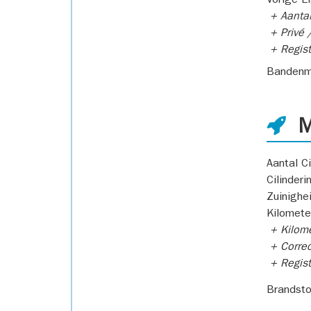
Vorige E
+ Aantal
+ Privé /
+ Regist
Bandenm
M
Aantal Ci
Cilinderi
Zuinighe
Kilomete
+ Kilome
+ Correc
+ Regist
Brandsto