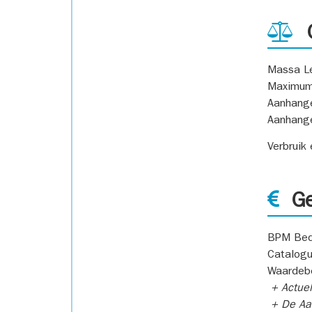
G
Massa L
Maximum
Aanhang
Aanhang
Verbruik
Ge
BPM Bed
Catalogu
Waardeb
+ Actuel
+ De Aan