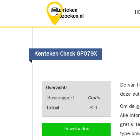
Kenteken
H
Opzoeken.nl
Kenteken Check GP079X
De van h
Overzicht:
deze aut
Basisrapport
Gratis
Om de ge
Totaal
€ 0
Alle inf
gratis t
Downloaden
type bra