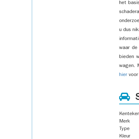
het basi
schadera
onderzoe
u dus ni
informat
waar de
bieden w
wagen. M
hier
voor 
S
Kenteke
Merk
Type
Kleur