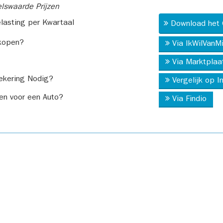
swaarde Prijzen
asting per Kwartaal
Download het 
kopen?
Via IkWilVanM
Via Marktplaa
ekering Nodig?
Vergelijk op 
en voor een Auto?
Via Findio