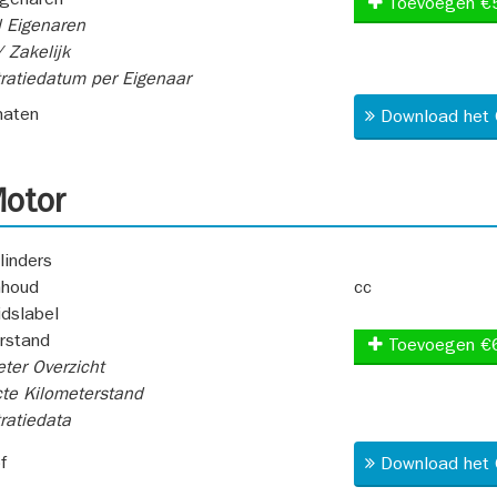
igenaren
Toevoegen €
 Eigenaren
 Zakelijk
ratiedatum per Eigenaar
aten
Download het 
otor
linders
nhoud
cc
idslabel
rstand
Toevoegen €
ter Overzicht
te Kilometerstand
ratiedata
f
Download het 