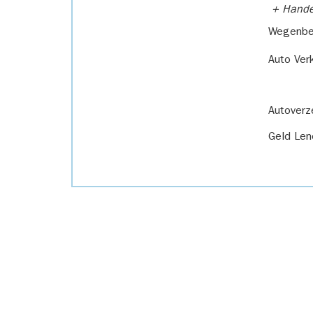
+ Handel
Wegenbel
Auto Ver
Autoverz
Geld Len