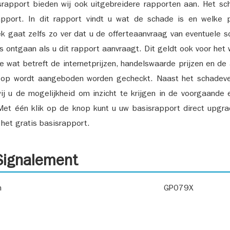
srapport bieden wij ook uitgebreidere rapporten aan. Het sch
pport. In dit rapport vindt u wat de schade is en welke 
k gaat zelfs zo ver dat u de offerteaanvraag van eventuele sch
ks ontgaan als u dit rapport aanvraagt. Dit geldt ook voor het 
ie wat betreft de internetprijzen, handelswaarde prijzen en de
 op wordt aangeboden worden gecheckt. Naast het schadeve
ij u de mogelijkheid om inzicht te krijgen in de voorgaande 
et één klik op de knop kunt u uw basisrapport direct upgra
het gratis basisrapport.
ignalement
n
GP079X