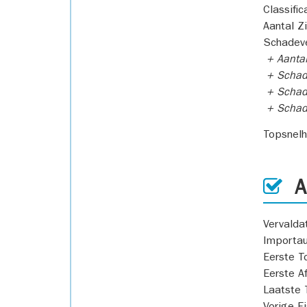
Classific
Aantal Z
Schadeve
+ Aanta
+ Schad
+ Schad
+ Scha
Topsnel
AP
Vervald
Importa
Eerste T
Eerste A
Laatste 