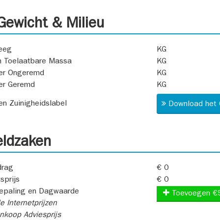
ewicht & Milieu
eeg
KG
 Toelaatbare Massa
KG
er Ongeremd
KG
er Geremd
KG
 en Zuinigheidslabel
Download het 
ldzaken
rag
€ 0
sprijs
€ 0
epaling en Dagwaarde
Toevoegen €
e Internetprijzen
koop Adviesprijs