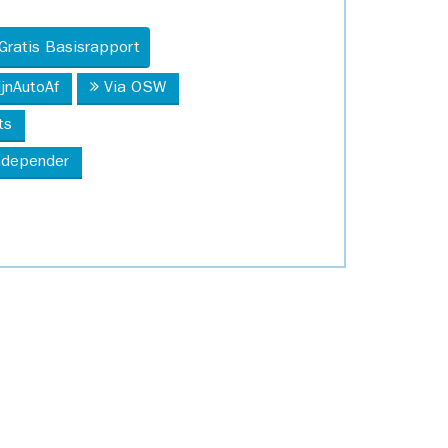
Gratis Basisrapport
ijnAutoAf
Via OSW
ts
Independer