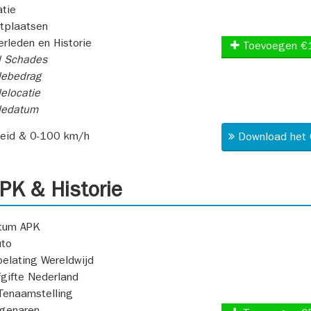
atie
itplaatsen
rleden en Historie
Toevoegen €
l Schades
ebedrag
elocatie
dedatum
heid & 0-100 km/h
Download het 
K & Historie
atum APK
uto
oelating Wereldwijd
fgifte Nederland
Tenaamstelling