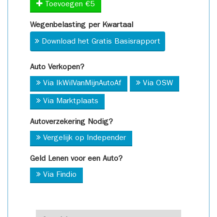
Toevoegen €5
Wegenbelasting per Kwartaal
Download het Gratis Basisrapport
Auto Verkopen?
Via IkWilVanMijnAutoAf
Via OSW
Via Marktplaats
Autoverzekering Nodig?
Vergelijk op Independer
Geld Lenen voor een Auto?
Via Findio