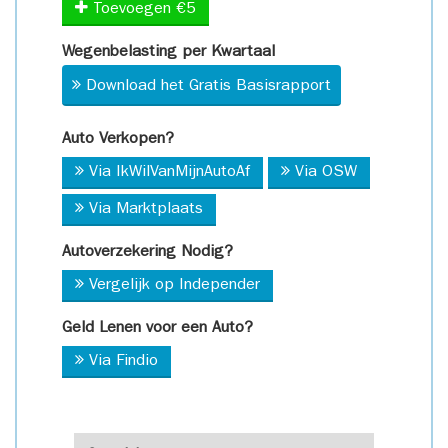
Toevoegen €5
Wegenbelasting per Kwartaal
Download het Gratis Basisrapport
Auto Verkopen?
Via IkWilVanMijnAutoAf
Via OSW
Via Marktplaats
Autoverzekering Nodig?
Vergelijk op Independer
Geld Lenen voor een Auto?
Via Findio