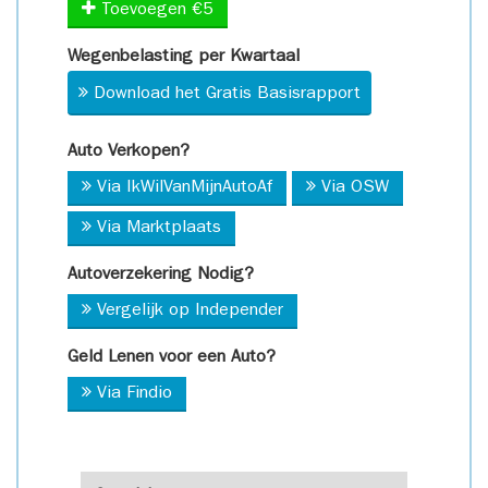
Toevoegen €5
Wegenbelasting per Kwartaal
Download het Gratis Basisrapport
Auto Verkopen?
Via IkWilVanMijnAutoAf
Via OSW
Via Marktplaats
Autoverzekering Nodig?
Vergelijk op Independer
Geld Lenen voor een Auto?
Via Findio